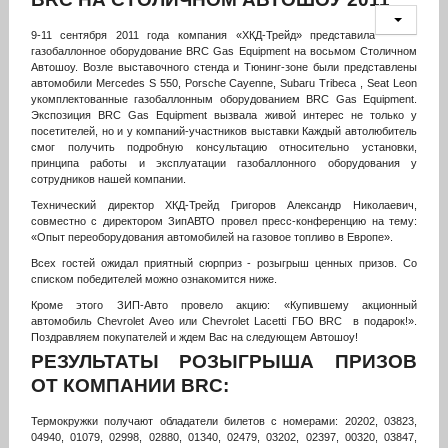
9-11 сентября 2011 года компания «ХКД-Трейд» представила
газобаллонное оборудование BRC Gas Еquipment на восьмом Столичном
Автошоу. Возле выставочного стенда и Тюнинг-зоне были представлены
автомобили Mercedes S 550, Porsche Cayenne, Subaru Tribeca , Seat Leon
укомплектованные газобаллонным оборудованием BRC Gas Equipment.
Экспозиция BRC Gas Equipment вызвала живой интерес не только у
посетителей, но и у компаний-участников выставки Каждый автолюбитель
смог получить подробную консультацию относительно установки,
принципа работы и эксплуатации газобаллонного оборудования у
сотрудников нашей компании.
Технический директор ХКД-Трейд Григоров Александр Николаевич,
совместно с директором ЗипАВТО провел пресс-конференцию на тему:
«Опыт переоборудования автомобилей на газовое топливо в Европе».
Всех гостей ожидал приятный сюрприз - розыгрыш ценных призов. Со
списком победителей можно ознакомится ниже.
Кроме этого ЗИП-Авто провело акцию: «Купившему акционный
автомобиль Chevrolet Aveo или Chevrolet Lacetti ГБО BRC в подарок!».
Поздравляем покупателей и ждем Вас на следующем Автошоу!
РЕЗУЛЬТАТЫ РОЗЫГРЫША ПРИЗОВ
ОТ КОМПАНИИ BRC:
Термокружки получают обладатели билетов с номерами: 20202, 03823,
04940, 01079, 02998, 02880, 01340, 02479, 03202, 02397, 00320, 03847,