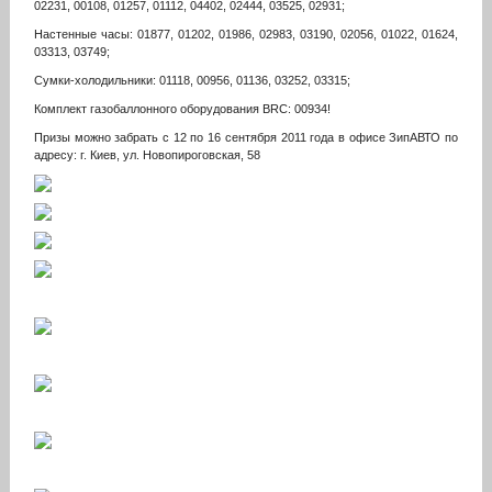
02231, 00108, 01257, 01112, 04402, 02444, 03525, 02931;
Настенные часы: 01877, 01202, 01986, 02983, 03190, 02056, 01022, 01624,
03313, 03749;
Сумки-холодильники: 01118, 00956, 01136, 03252, 03315;
Комплект газобаллонного оборудования BRС: 00934!
Призы можно забрать с 12 по 16 сентября 2011 года в офисе ЗипАВТО по
адресу: г. Киев, ул. Новопироговская, 58