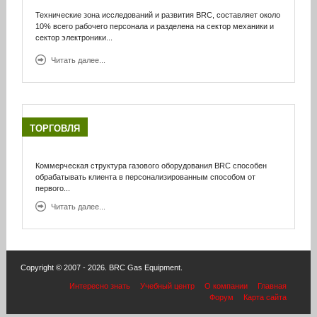
Технические зона исследований и развития BRC, составляет около
10% всего рабочего персонала и разделена на сектор механики и
сектор электроники
...
Читать далее...
ТОРГОВЛЯ
Коммерческая структура газового оборудования BRC способен
обрабатывать клиента в персонализированным способом от
первого...
Читать далее...
Copyright © 2007 - 2026. BRC Gas Equipment.
Интересно знать
Учебный центр
О компании
Главная
Форум
Карта сайта