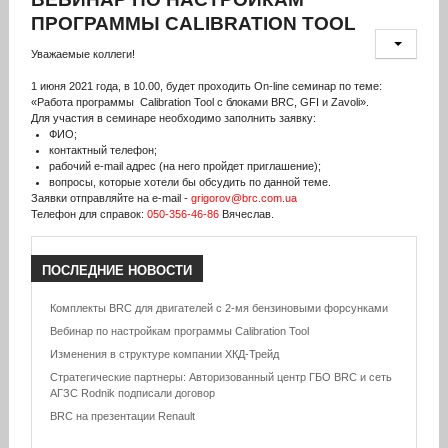
ПРОГРАММЫ CALIBRATION TOOL
Уважаемые коллеги!
1 июня
2021
года, в 10.00, будет проходить On-line семинар по теме:
«Работа программы Calibration Tool с блоками BRC, GFI и Zavoli».
Для участия в семинаре необходимо заполнить заявку:
ФИО;
контактный телефон;
рабочий e-mail адрес (на него пройдет приглашение);
вопросы, которые хотели бы обсудить по данной теме.
Заявки отправляйте на e-mail -
grigorov@brc.com.ua
Телефон для справок:
050-356-46-86
Вячеслав.
ПОСЛЕДНИЕ
НОВОСТИ
Комплекты BRC для двигателей с 2-мя бензиновыми форсунками
Вебинар по настройкам программы Calibration Tool
Изменения в структуре компании ХКД-Трейд
Стратегические партнеры: Авторизованный центр ГБО BRC и сеть
АГЗС Rodnik подписали договор
BRC на презентации Renault