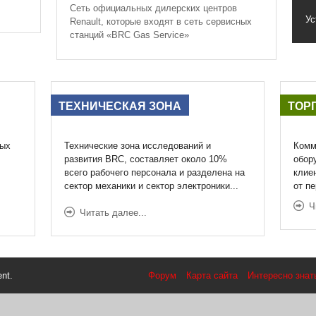
Сеть официальных дилерских центров
Ус
Renault, которые входят в сеть сервисных
станций «BRC Gas Service»
ТЕХНИЧЕСКАЯ
ЗОНА
ТОР
ных
Технические зона исследований и
Комм
развития BRC, составляет около 10%
обор
всего рабочего персонала и разделена на
клие
сектор механики и сектор электроники
...
от пе
Ч
Читать далее...
nt.
Форум
Карта сайта
Интересно знат