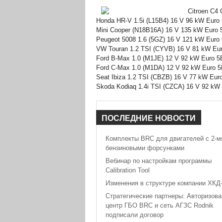
Citroen C4
Honda HR-V 1.5i (L15B4) 16 V 96 kW Euro
Mini Cooper (N18B16A) 16 V 135 kW Euro 
Peugeot 5008 1.6 (5GZ) 16 V 121 kW Euro 
VW Touran 1.2 TSI (CYVB) 16 V 81 kW Eur
Ford B-Max 1.0 (M1JE) 12 V 92 kW Euro 5
Ford C-Max 1.0 (M1DA) 12 V 92 kW Euro 5
Seat Ibiza 1.2 TSI (CBZB) 16 V 77 kW Eur
Skoda Kodiaq 1.4i TSI (CZCA) 16 V 92 kW
ПОСЛЕДНИЕ
НОВОСТИ
Комплекты BRC для двигателей с 2-м
бензиновыми форсунками
Вебинар по настройкам программы
Calibration Tool
Изменения в структуре компании ХКД
Стратегические партнеры: Авторизов
центр ГБО BRC и сеть АГЗС Rodnik
подписали договор