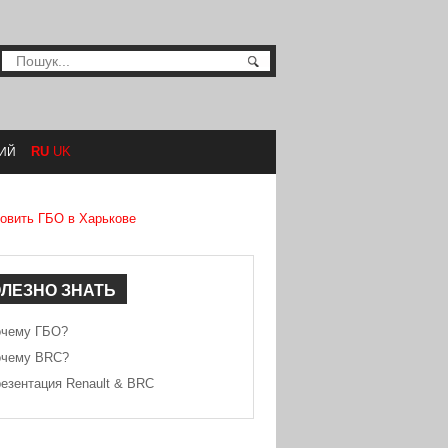
RU
UK
ИЙ
овить ГБО в Харькове
ОЛЕЗНО
ЗНАТЬ
очему ГБО?
очему BRC?
езентация Renault & BRC