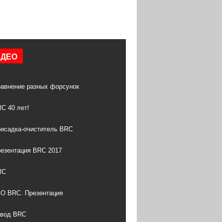
ИДЕО
авнение разных форсунок
C 40 лет!
исадка-очиститель BRC
езентация BRC 2017
RC
О BRC. Презентация
авод BRC