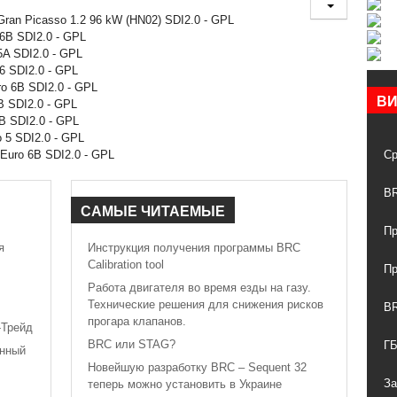
 Gran Picasso 1.2 96 kW (HN02) SDI2.0 - GPL
 6B SDI2.0 - GPL
5A SDI2.0 - GPL
6 SDI2.0 - GPL
o 6B SDI2.0 - GPL
В
B SDI2.0 - GPL
B SDI2.0 - GPL
o 5 SDI2.0 - GPL
 Euro 6B SDI2.0 - GPL
Ср
BR
САМЫЕ
ЧИТАЕМЫЕ
Пр
я
Инструкция получения программы BRC
Calibration tool
Пр
Работа двигателя во время езды на газу.
Технические решения для снижения рисков
B
прогара клапанов.
-Трейд
BRC или STAG?
ГБ
анный
Новейшую разработку BRC – Sequent 32
З
теперь можно установить в Украине