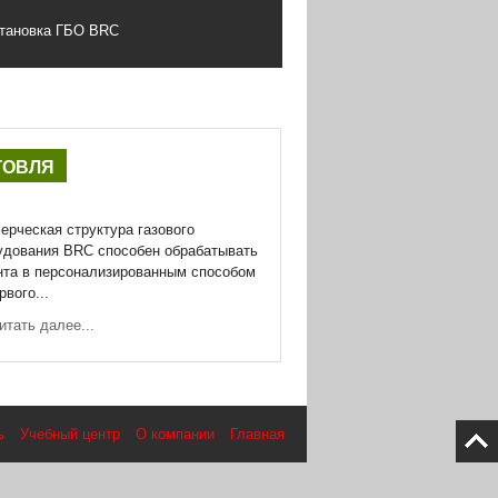
тановка ГБО BRC
ГОВЛЯ
ерческая структура газового
удования BRC способен обрабатывать
нта в персонализированным способом
рвого...
итать далее...
ь
Учебный центр
О компании
Главная