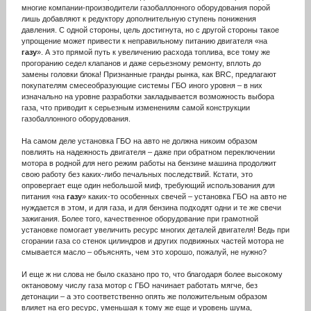
многие компании-производители газобаллонного оборудования порой
лишь добавляют к редуктору дополнительную ступень понижения
давления. С одной стороны, цель достигнута, но с другой стороны такое
упрощение может привести к неправильному питанию двигателя «на
газу
». А это прямой путь к увеличению расхода топлива, все тому же
прогоранию седел клапанов и даже серьезному ремонту, вплоть до
замены головки блока! Признанные гранды рынка, как BRC, предлагают
покупателям смесеобразующие системы ГБО иного уровня – в них
изначально на уровне разработки закладывается возможность выбора
газа, что приводит к серьезным изменениям самой конструкции
газобаллонного оборудования.
На самом деле установка ГБО на авто не должна никоим образом
повлиять на надежность двигателя – даже при обратном переключении
мотора в родной для него режим работы на бензине машина продолжит
свою работу без каких-либо печальных последствий. Кстати, это
опровергает еще один небольшой миф, требующий использования для
питания «на
газу
» каких-то особенных свечей – установка ГБО на авто не
нуждается в этом, и для газа, и для бензина подходят одни и те же свечи
зажигания. Более того, качественное оборудование при грамотной
установке помогает увеличить ресурс многих деталей двигателя! Ведь при
сгорании газа со стенок цилиндров и других подвижных частей мотора не
смывается масло – объяснять, чем это хорошо, пожалуй, не нужно?
И еще ж ни слова не было сказано про то, что благодаря более высокому
октановому числу газа мотор с ГБО начинает работать мягче, без
детонации – а это соответственно опять же положительным образом
влияет на его ресурс, уменьшая к тому же еще и уровень шума,