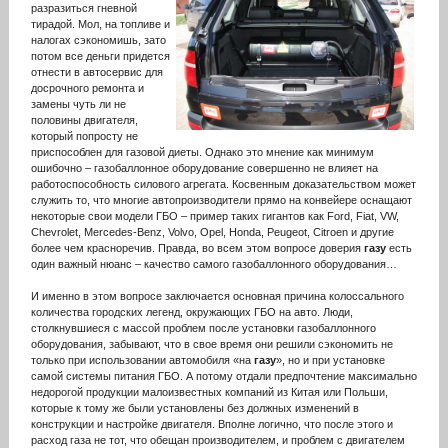
разразиться гневной
тирадой. Мол, на топливе и
налогах сэкономишь, зато
потом все деньги придется
отнести в автосервис для
досрочного ремонта и
замены чуть ли не
половины двигателя,
который попросту не
приспособлен для газовой диеты. Однако это мнение как минимум
ошибочно – газобаллонное оборудование совершенно не влияет на
работоспособность силового агрегата. Косвенным доказательством может
служить то, что многие автопроизводители прямо на конвейере оснащают
некоторые свои модели ГБО – пример таких гигантов как Ford, Fiat, VW,
Chevrolet, Mercedes-Benz, Volvo, Opel, Honda, Peugeot, Citroen и другие
более чем красноречив. Правда, во всем этом вопросе доверия
газу
есть
один важный нюанс – качество самого газобаллонного оборудования…
И именно в этом вопросе заключается основная причина колоссального
количества городских легенд, окружающих ГБО на авто. Люди,
столкнувшиеся с массой проблем после установки газобаллонного
оборудования, забывают, что в свое время они решили сэкономить не
только при использовании автомобиля «на
газу
», но и при установке
самой системы питания ГБО. А потому отдали предпочтение максимально
недорогой продукции малоизвестных компаний из Китая или Польши,
которые к тому же были установлены без должных изменений в
конструкции и настройке двигателя. Вполне логично, что после этого и
расход газа не тот, что обещан производителем, и проблем с двигателем