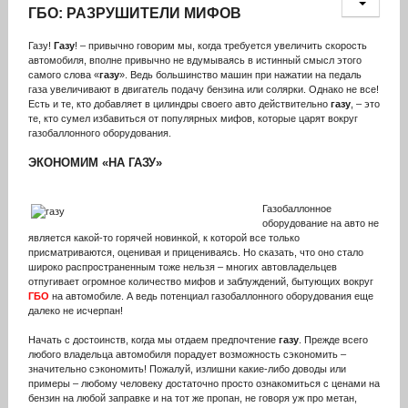
ГБО: РАЗРУШИТЕЛИ МИФОВ
Газу!
Газу
! – привычно говорим мы, когда требуется увеличить скорость
автомобиля, вполне привычно не вдумываясь в истинный смысл этого
самого слова «
газу
». Ведь большинство машин при нажатии на педаль
газа увеличивают в двигатель подачу бензина или солярки. Однако не все!
Есть и те, кто добавляет в цилиндры своего авто действительно
газу
, – это
те, кто сумел избавиться от популярных мифов, которые царят вокруг
газобаллонного оборудования.
ЭКОНОМИМ «НА
ГАЗУ
»
Газобаллонное
оборудование на авто не
является какой-то горячей новинкой, к которой все только
присматриваются, оценивая и прицениваясь. Но сказать, что оно стало
широко распространенным тоже нельзя – многих автовладельцев
отпугивает огромное количество мифов и заблуждений, бытующих вокруг
ГБО
на автомобиле. А ведь потенциал газобаллонного оборудования еще
далеко не исчерпан!
Начать с достоинств, когда мы отдаем предпочтение
газу
. Прежде всего
любого владельца автомобиля порадует возможность сэкономить –
значительно сэкономить! Пожалуй, излишни какие-либо доводы или
примеры – любому человеку достаточно просто ознакомиться с ценами на
бензин на любой заправке и на тот же пропан, не говоря уж про метан,