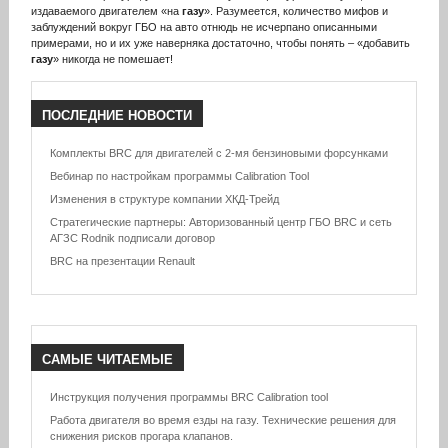
издаваемого двигателем «на
газу
». Разумеется, количество мифов и
заблуждений вокруг ГБО на авто отнюдь не исчерпано описанными
примерами, но и их уже наверняка достаточно, чтобы понять – «добавить
газу
» никогда не помешает!
ПОСЛЕДНИЕ
НОВОСТИ
Комплекты BRC для двигателей с 2-мя бензиновыми форсунками
Вебинар по настройкам программы Calibration Tool
Изменения в структуре компании ХКД-Трейд
Стратегические партнеры: Авторизованный центр ГБО BRC и сеть
АГЗС Rodnik подписали договор
BRC на презентации Renault
САМЫЕ
ЧИТАЕМЫЕ
Инструкция получения программы BRC Calibration tool
Работа двигателя во время езды на газу. Технические решения для
снижения рисков прогара клапанов.