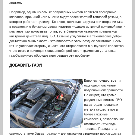
хватает.
Например, одним из самых популярных мифов является прогорание
клапанов, причиной чего многие видят более жесткий тепловой режим, в
котором работает цилиндр. Конечно, тепловая нагрузка при сгорании газа
в сравнении с бензином увеличивается – однако истинной причиной порчи
клапанов, как показывает опыт, есть банальное незнание правильной
настройки двигателя под ГБО. Если не углубляться в технические дебри,
достаточно лишь сказать, что виновато в этом позднее зажигание. Весь
газ не успевает сгореть, и часть его отправляется в выпускной коллектор,
что в итоге и приводит к описанной проблеме – грамотная установка
газобаллонного оборудования решает эту проблему.
ДОБАВИТЬ
ГАЗУ
!
Впрочем, существует и
еще одно пояснение
подобной неисправности.
Не секрет, что кроме
раздельных систем ГБО
на авто для пропана и
метана существуют и
более сложные
комплексы, позволяющие
смешивать эти виды
топлива. Правда, эта
сложность тоже бывает разная – для снижения стоимости производства