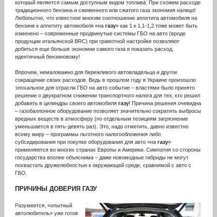
который является самым доступным видом топлива. При схожем расходе
традиционного бензина и сжиженного или сжатого газа экономия налицо!
Любопытно, что известное многим соотношение аппетита автомобиля на
бензине к аппетиту автомобиля «на
газу
» как 1 к 1,1-1,2 тоже может быть
изменено – современные продвинутые системы ГБО на авто (вроде
продукции итальянской BRC) при грамотной настройке позволяют
добиться еще больше экономии самого газа и показать расход,
идентичный бензиновому!
Впрочем, немаловажно для бережливого автовладельца и другое
сокращение своих расходов. Ведь в прошлом году в Украине произошло
эпохальное для отрасли ГБО на авто событие – властями было принято
решение о двукратном снижении транспортного налога для тех, кто решил
добавить в цилиндры своего автомобиля
газу
! Причина решения очевидна
– газобаллонное оборудование позволяет значительно сократить выбросы
вредных веществ в атмосферу (по отдельным позициям загрязнение
уменьшается в пять-девять раз). Это, надо отметить, давно известно
всему миру – программы льготного налогообложения либо
субсидирования при покупке оборудования для авто «на
газу
»
применяются во многих странах Европы и Америки. Симпатия со стороны
государства вполне объяснима – даже новомодные гибриды не могут
похвастать дружелюбностью к окружающей среде, сравнимой с авто с
ГБО.
ПРИЧИНЫ ДОВЕРИЯ
ГАЗУ
Разумеется, «опытный
автолюбитель» уже готов